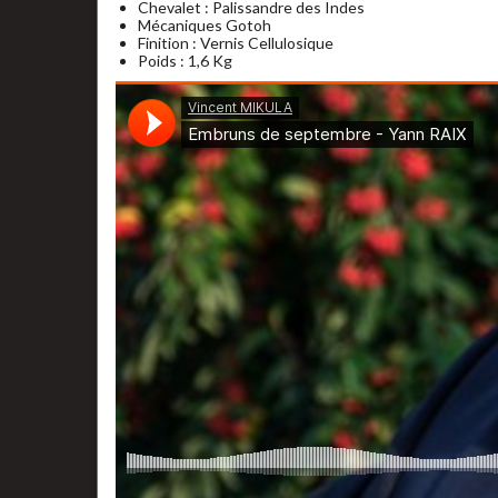
Chevalet : Palissandre des Indes
Mécaniques Gotoh
Finition : Vernis Cellulosique
Poids : 1,6 Kg