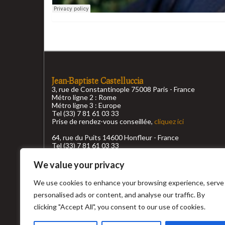
Jean-Baptiste Castelluccia
3, rue de Constantinople 75008 Paris - France
Métro ligne 2 : Rome
Métro ligne 3 : Europe
Tel (33) 7 81 61 03 33
Prise de rendez-vous conseillée,
cliquez ici
64, rue du Puits 14600 Honfleur - France
Tel (33) 7 81 61 03 33
Prise de rendez-vous conseillée,
cliquez ici
We value your privacy
Conditions générales de ventes
We use cookies to enhance your browsing experience, serve
Top recherche
personalised ads or content, and analyse our traffic. By
clicking "Accept All", you consent to our use of cookies.