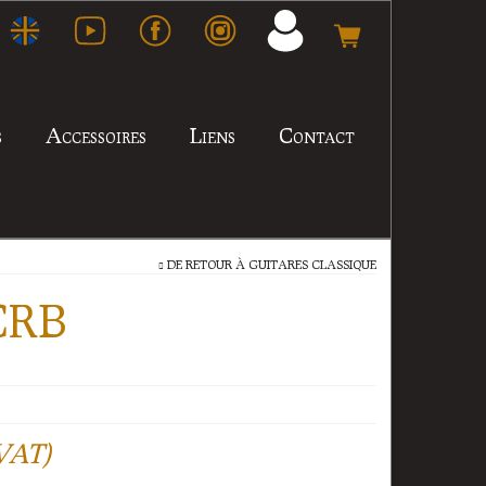
s
Accessoires
Liens
Contact
DE RETOUR À
GUITARES CLASSIQUE
CRB
 VAT)