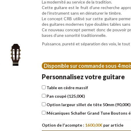
La modernité au service de la tradition.
Cette guitare est le fruit d’une recherche approf
de l’instrument sans en dénaturer le timbre.
Le concept CRB utilisé sur cette guitare perme
des guitares modernes type doubles tables sans 
Ce nouveau concept permet donc de pouvoir prat
bases d’une sonorité traditionnelle.
Puissance, pureté et séparation des voix, le tou
Disponible sur commande sous 4 moi
Personnalisez votre guitare
Table en cèdre massif
Pan coupé (
125,00
€
)
Option largeur sillet de tête 50mm (
90,00
€
)
Mécaniques Schaller Grand Tune Boutons é
Option de l'acompte :
1600,00
€
par article