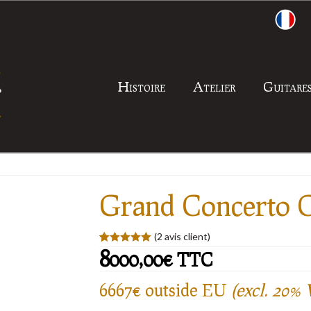
Histoire
Atelier
Guitare
Grand Concerto 
(
2
avis client)
8000,00
€
5.00
5
2
de
TTC
basé sur
votes client
6667€ outside EU
(excl. 20%