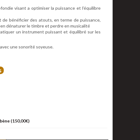
ondie visant a optimiser la puissance et l’équilibre
t de bénéficier des atouts, en terme de puissance,
en dénaturer le timbre et perdre en musicalité
iquer un instrument puissant et équilibré sur les
t avec une sonorité soyeuse.
s
bène (
150,00
€
)