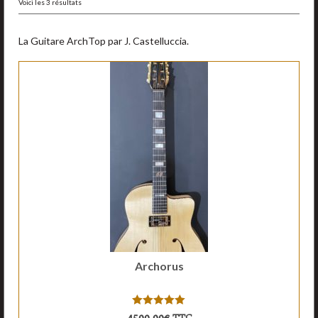
Accessoires
Voici les 3 résultats
Liens
La Guitare ArchTop par J. Castelluccia.
Contact
Archorus
5.00
sur 5
4500,00
€
TTC