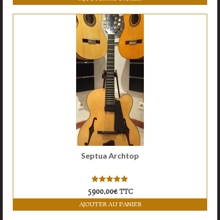
Septua Archtop
5.00
sur 5
5900,00
€
TTC
AJOUTER AU PANIER