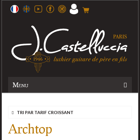
Menu
Histoire
TRI PAR TARIF CROISSANT
Atelier
Archtop
Guitares