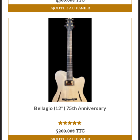
AJOUTER AU PANIER
Bellagio (12″) 75th Anniversary
5.00
sur 5
5300,00
€
TTC
AJOUTER AU PANIER