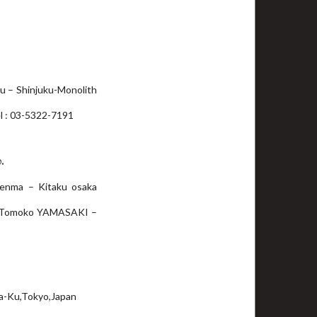
ku – Shinjuku-Monolith
l : 03-5322-7191
.
 tenma – Kitaku osaka
 / Tomoko YAMASAKI –
a-Ku,Tokyo,Japan