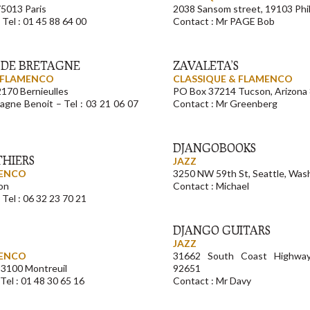
75013 Paris
2038 Sansom street, 19103 Phil
 Tel : 01 45 88 64 00
Contact : Mr PAGE Bob
T DE BRETAGNE
ZAVALETA’S
& FLAMENCO
CLASSIQUE & FLAMENCO
62170 Bernieulles
PO Box 37214 Tucson, Arizona
agne Benoit – Tel : 03 21 06 07
Contact : Mr Greenberg
DJANGOBOOKS
THIERS
JAZZ
MENCO
3250 NW 59th St, Seattle, Was
yon
Contact : Michael
 Tel : 06 32 23 70 21
DJANGO GUITARS
JAZZ
MENCO
31662 South Coast Highwa
93100 Montreuil
92651
Tel : 01 48 30 65 16
Contact : Mr Davy