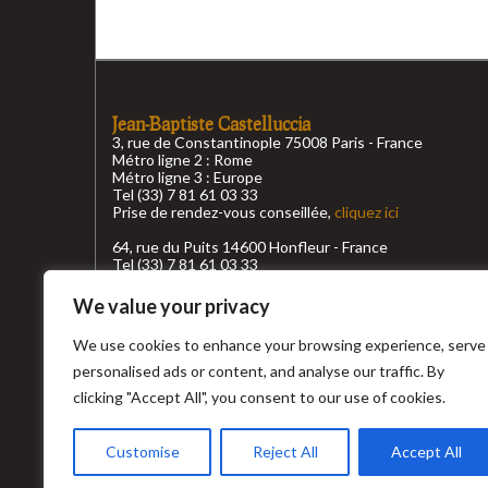
Jean-Baptiste Castelluccia
3, rue de Constantinople 75008 Paris - France
Métro ligne 2 : Rome
Métro ligne 3 : Europe
Tel (33) 7 81 61 03 33
Prise de rendez-vous conseillée,
cliquez ici
64, rue du Puits 14600 Honfleur - France
Tel (33) 7 81 61 03 33
Prise de rendez-vous conseillée,
cliquez ici
We value your privacy
Conditions générales de ventes
We use cookies to enhance your browsing experience, serve
Top recherche
personalised ads or content, and analyse our traffic. By
clicking "Accept All", you consent to our use of cookies.
Customise
Reject All
Accept All