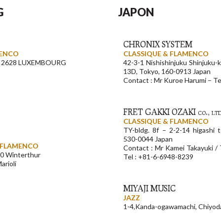
G
JAPON
CHRONIX SYSTEM
MENCO
CLASSIQUE & FLAMENCO
es, 2628 LUXEMBOURG
42-3-1 Nishishinjuku Shinjuku-
13D, Tokyo, 160-0913 Japan
Contact : Mr Kuroe Harumi – Te
FRET GAKKI OZAKI co., ltd
CLASSIQUE & FLAMENCO
TY-bldg. 8f – 2-2-14 higashi
530-0044 Japan
& FLAMENCO
Contact : Mr Kamei Takayuki
00 Winterthur
Tel : +81-6-6948-8239
arioli
MIYAJI MUSIC
JAZZ
1-4,Kanda-ogawamachi, Chiyod