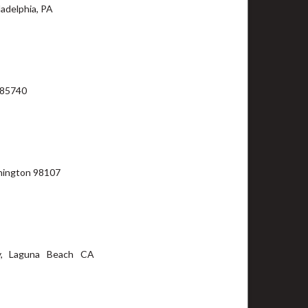
adelphia, PA
 85740
hington 98107
y, Laguna Beach CA