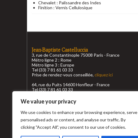
Chevalet : Palissandre des Indes
Finition : Vernis Cellulosique
Jean-Baptiste Castelluccia
3, rue de Constantinople 75008 Paris - France
Métro ligne 2 : Rome
Métro ligne 3 : Europe
Tel (33) 7 81 61 03 33
Prise de rendez-vous conseillée,
cliquez ici
64, rue du Puits 14600 Honfleur - France
Tel (33) 7 81 61 03 33
Prise de rendez-vous conseillée,
cliquez ici
We value your privacy
Conditions générales de ventes
We use cookies to enhance your browsing experience, serve
Top recherche
personalised ads or content, and analyse our traffic. By
clicking "Accept All", you consent to our use of cookies.