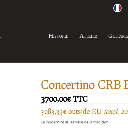
Histoire
Atelier
Guitare
Concertino CRB 
3700,00
€
TTC
3083,33€ outside EU
(excl. 
La modernité au service de la tradition.