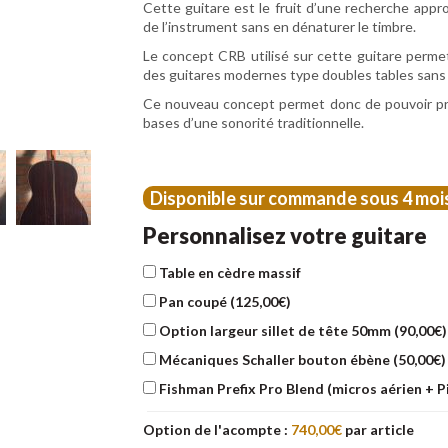
Cette guitare est le fruit d’une recherche approf
de l’instrument sans en dénaturer le timbre.
Le concept CRB utilisé sur cette guitare perme
des guitares modernes type doubles tables sans e
Ce nouveau concept permet donc de pouvoir prat
bases d’une sonorité traditionnelle.
Disponible sur commande sous 4 moi
Personnalisez votre guitare
Table en cèdre massif
Pan coupé (
125,00
€
)
Option largeur sillet de tête 50mm (
90,00
€
)
Mécaniques Schaller bouton ébène (
50,00
€
)
Fishman Prefix Pro Blend (micros aérien + Pi
Option de l'acompte :
740,00
€
par article