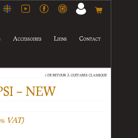
s
Accessoires
Liens
Contact
DE RETOUR À
GUITARES CLASSIQUE
PSI – NEW
20% VAT)