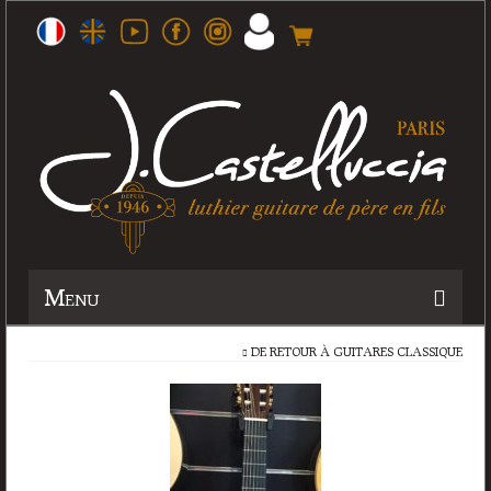
Menu
DE RETOUR À
GUITARES CLASSIQUE
Histoire
Atelier
Guitares