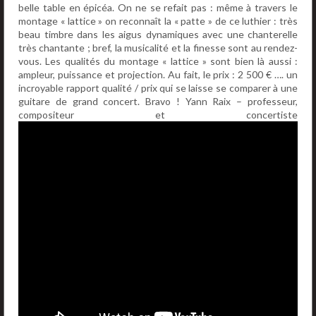
belle table en épicéa. On ne se refait pas : même à travers le
montage « lattice » on reconnaît la « patte » de ce luthier : très
beau timbre dans les aigus dynamiques avec une chanterelle
très chantante ; bref, la musicalité et la finesse sont au rendez-
vous. Les qualités du montage « lattice » sont bien là aussi :
ampleur, puissance et projection. Au fait, le prix : 2 500 € …. un
incroyable rapport qualité / prix qui se laisse se comparer à une
guitare de grand concert. Bravo ! Yann Raix – professeur,
compositeur et concertiste