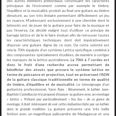
des autres éléments primordiaux constituant les caractères
principaux de l’instrument comme par exemple le timbre,
l’équilibre et la musicalité, produit au final une guitare au timbre
dénaturé, au son très linéaire permettant difficilement un jeu
en nuance. M’adressant exclusivement à une clientèle dont le
leitmotiv est de jouer de la guitare pour faire de la musique et
pas l’inverse, j’ai décidé malgré tout d’utiliser ce principe de
barrage lattice et de le le faire évoluer afin de retrouver toutes
les caractéristiques techniques dont doit impérativement
disposer une guitare digne de ce nom. De cette volonté est
née la 70th équipée d’un système Lattice spécifique combiné à
des composantes spécialement étudiées, de manière à corriger
les manques de la lattice australienne.
La 70th à 7 cordes est
donc le fruit d’une recherche accrue permettant de
bénéficier des atouts que procure le système lattice en
terme de puissance et projection, tout en préservant l’ADN
de la guitare classique traditionnelle en terme de qualité
de timbre, d’équilibre et de musicalité.
Le témoignage d’un
guitariste professionnel, Yann Raix :
Récemment, le luthier Jean-
Baptiste Castelluccia m’a proposé d’essayer sa guitare avec un montage
« lattice ». N’étant pas particulièrement « fou fou » de ce genre de
montage, il était intéressant de voir cette réalisation faite par un luthier
dans la grande tradition.
La guitare présente une très belle
finition avec un magnifique palissandre de Madagascar et une