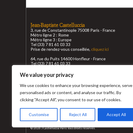
Jean-Baptiste Castelluccia
3, rue de Constantinople 75008 Paris - France
Métro ligne 2 : Rome
Métro ligne 3 : Europe
Tel (33) 7 81 61 03 33
Prise de rendez-vous conseillée,
cliquez ici
64, rue du Puits 14600 Honfleur - France
Tel (33) 7 81 61 03 33
Prise de rendez-vous conseillée,
cliquez ici
We value your privacy
Conditions générales de ventes
We use cookies to enhance your browsing experience, serve
Top recherche
personalised ads or content, and analyse our traffic. By
clicking "Accept All", you consent to our use of cookies.
Customise
Reject All
Accept All
© 2026 J Castelluccia Paris Tous droits réservés.