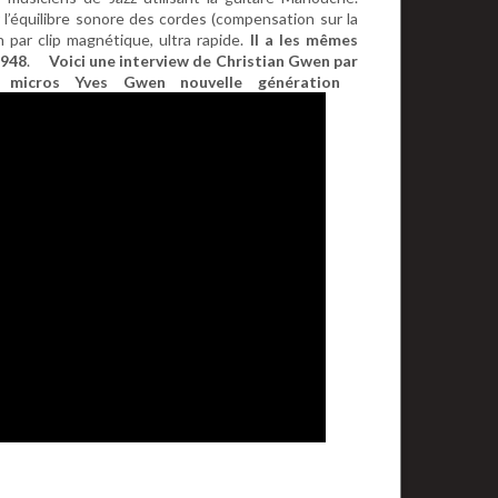
l’équilibre sonore des cordes (compensation sur la
 par clip magnétique, ultra rapide.
Il a les mêmes
1948
.
Voici une interview de Christian Gwen par
s micros Yves Gwen nouvelle génération