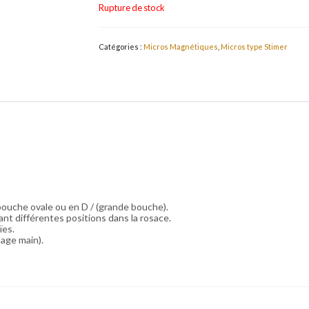
Rupture de stock
Catégories :
Micros Magnétiques
,
Micros type Stimer
 bouche ovale ou en D / (grande bouche).
t différentes positions dans la rosace.
ïes.
nage main).