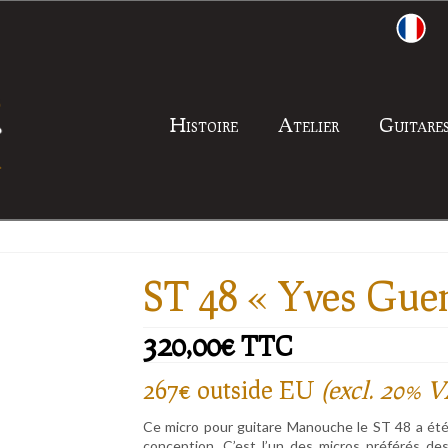
Histoire
Atelier
Guitare
ST 48 « Yves Guen
320,00
€
TTC
267€ outside EU
(excl. 20% 
Ce micro pour guitare Manouche le ST 48 a été
conception. C’est l’un des micros préférés des