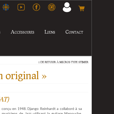
s
Accessoires
Liens
Contact
DE RETOUR À
MICROS TYPE STIMER
 original »
VAT)
 conçu en 1948. Django Reinhardt a collaboré à sa
 musiciens de Jazz utilisant la guitare Manouche.