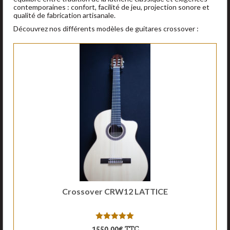
contemporaines : confort, facilité de jeu, projection sonore et
qualité de fabrication artisanale.
Découvrez nos différents modèles de guitares crossover :
Crossover CRW12 LATTICE
5.00
sur 5
1550,00
€
TTC