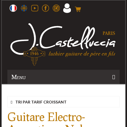
Menu
Histoire
TRI PAR TARIF CROISSANT
Atelier
Guitare Electro-
Guitares