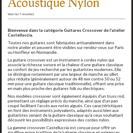
Acoustique Nylon
Accessoires
Liens
Voici les 7 résultats
Contact
Bienvenue dans la catégorie Guitares Crossover de l’atelier
Castelluccia.
Toutes nos guitares sont fabriquées artisanalement dans
notre atelier et peuvent être visibles sur rendez-vous sur Paris
ou Honfleur en Normandie.
La guitare crossover est un instrument à cordes nylon qui
associe la richesse sonore et la chaleur d’une guitare classique
au confort de jeu recherché par les guitaristes modernes. Elle
se distingue notamment par une largeur de manche au sillet
plus réduite (généralement autour de 48 mm contre 50 ou 52
mm pour une guitare classique traditionnelle), offrant une prise
en main plus proche des guitares folk ou électriques.
Nos modèles crossover sont également équipés d’un truss rod,
permettant un réglage précis du manche, ainsi que d’un pan
coupé facilitant l’accès aux notes aiguës. Ces caractéristiques
en font des instruments polyvalents, adaptés aussi bien aux
guitaristes venant de la guitare classique qu’à ceux souhaitant
découvrir les possibilités expressives des cordes nylon.
La gamme crossover Castelluccia est conçue pour offrir un
équilibre entre tradition de la lutherie classique et exigences