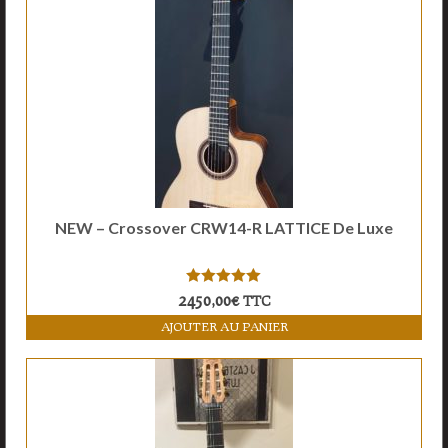
NEW – Crossover CRW14-R LATTICE De Luxe
5.00
sur 5
2450,00
€
TTC
AJOUTER AU PANIER