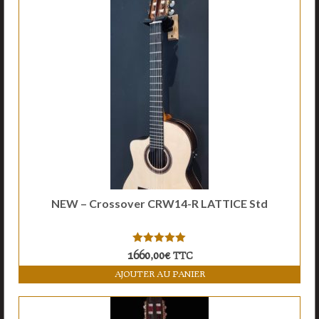
NEW – Crossover CRW14-R LATTICE Std
5.00
sur 5
1660,00
€
TTC
AJOUTER AU PANIER