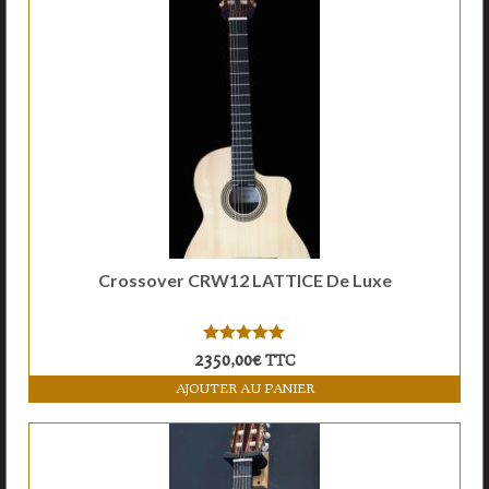
Crossover CRW12 LATTICE De Luxe
5.00
sur 5
2350,00
€
TTC
AJOUTER AU PANIER