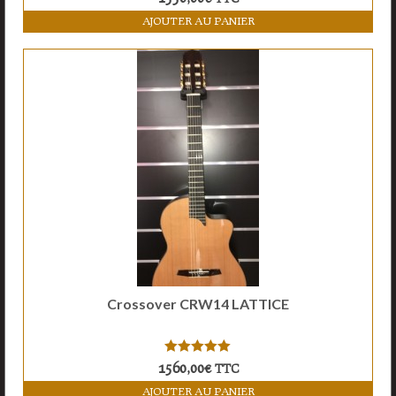
AJOUTER AU PANIER
Crossover CRW14 LATTICE
5.00
sur 5
1560,00
€
TTC
AJOUTER AU PANIER